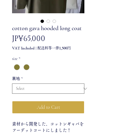
cotton gava hooded long coat
Price
JP¥65,000
VAT Included
|
配送料等一律1,500円
size
*
裏地
*
Add to Cart
素材から開発した、コットンギャバを
フーデットコートにしました！