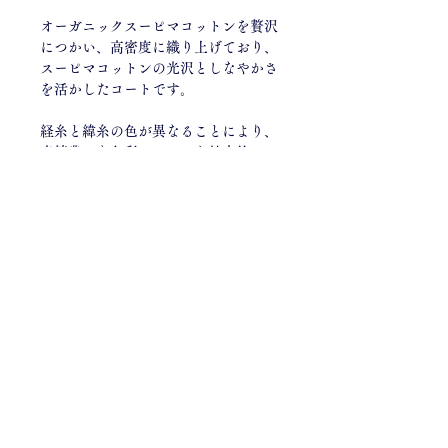
オーガニックスーピマコットンを贅沢
につかい、高密度に織り上げており、
スーピマコットンの光沢としなやかさ
を活かしたコートです。
経糸と緯糸の色が異なることにより、
表情豊かな色彩のカーキも魅力的。
アクティブなショート丈、シックなロ
ング丈、
2種類ご用意しております。
総裏、半裏選んでください。
[ショート丈：サイズS]着丈100cm , バ
スト124cm , 裄丈78cm
[ロング丈：サイズM]着丈114cm , バ
スト124cm , 裄丈86cm
product : made in china
desighed by UStrad